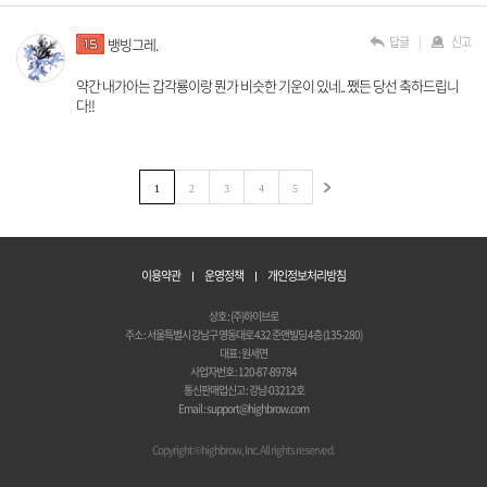
답글
신고
뱅빙그레.
약간 내가아는 갑각룡이랑 뭔가 비슷한 기운이 있네.. 쨌든 당선 축하드립니
다!!
1
2
3
4
5
이용약관
운영정책
개인정보처리방침
상호 : (주)하이브로
주소 : 서울특별시 강남구 영동대로 432 준앤빌딩 4층 (135-280)
대표 : 원세연
사업자번호 : 120-87-89784
통신판매업신고 : 강남-03212호
Email : support@highbrow.com
Copyright © highbrow, Inc. All rights reserved.