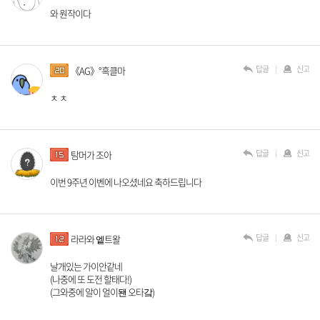
와 원작이다
답글
신고
《AG》°흑클마
ㅊ ㅊ
답글
신고
탐머가 조아
이번 9주년 이벤에 나오셨네요 축하드립니다
답글
신고
라라와 엩트왈
날개있는 가이안같네
(나중에 또 도전 할태다!)
(그와중에 알이 얼이됀 오타갘)