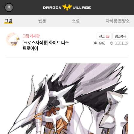
그림
웹툰
소설
자작룡 분양소
그림 게시판
신고
링크복사
[크로스자작룡] 화이트 디스
6460
2020.11.27
트로이어