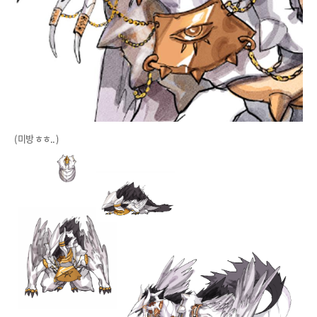
( 미방 ㅎㅎ.. )