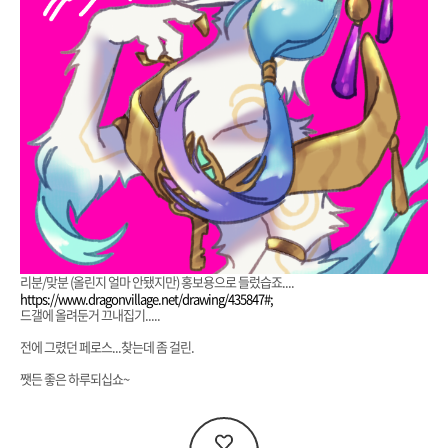
리분/맞분 (올린지 얼마 안됐지만) 홍보용으로 들렀습죠....
https://www.dragonvillage.net/drawing/435847#;
드갤에 올려둔거 끄내집기.....
전에 그렸던 페로스...찾는데 좀 걸린.
쨋든 좋은 하루되십쇼~