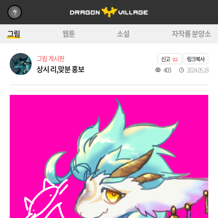
그림
웹툰
소설
자작룡 분양소
그림 게시판
신고
링크복사
상시 리,맞분 홍보
403
2024.05.18