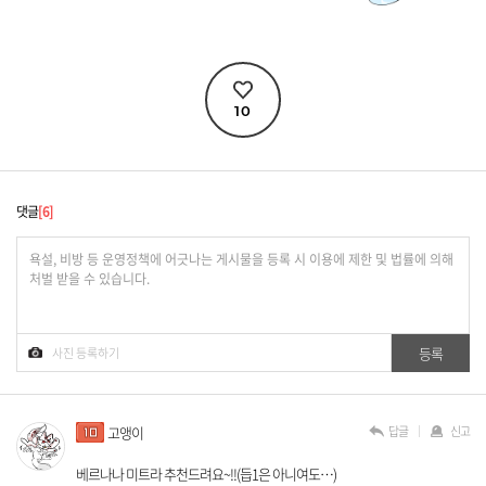
10
댓글
6
답글
신고
고앵이
베르나나 미트라 추천드려요~!!(듭1은 아니여도…)