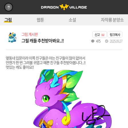
그림
웹툰
소설
자작룡 분양소
그림 게시판
신고
링크복사
그릴 캐들 추천받아봐요..!!
475
2025.09.27
옆동네 입문이라 이쪽 친구들은 아는 친구들이 많이 없어서
언젠가 한 번 그려볼 귀엽고 예쁜 친구들 추천받아봅니다..!!
멋있는 캐도 좋아요!!