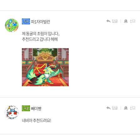
답글
신고
파1자마빌런
제 동굴의 초림이 입니다..
추천드리고 갑니다 헤헤
답글
신고
빼미빵
네비아 추천드려요!