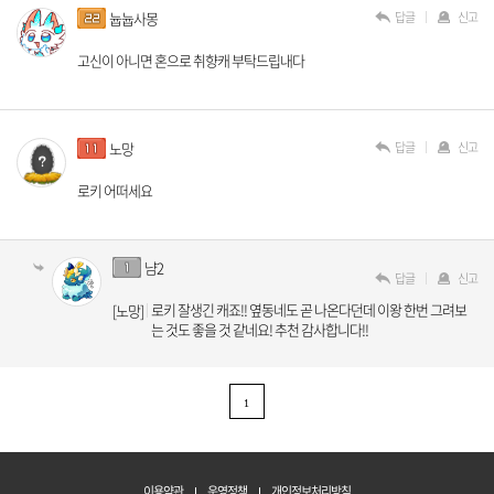
답글
신고
늅늅사몽
고신이 아니면 혼으로 취향캐 부탁드립내다
답글
신고
노망
로키 어떠세요
냠2
답글
신고
로키 잘생긴 캐죠!! 옆동네도 곧 나온다던데 이왕 한번 그려보
[노망]
는 것도 좋을 것 같네요! 추천 감사합니다!!
1
이용약관
운영정책
개인정보처리방침