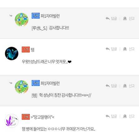
파1자마빌런
답글
신고
감사합니다!!!
[루샌L_S.]
답글
신고
템
우왓!!성냥드래곤 너무 멋져욧...❤️
파1자마빌런
답글
신고
헉 성냥이 칭찬 감사합니다!!!>ㅂ<//
[템]
답글
신고
>"망고말랭이"<
잼 병에 들어있는 ㅇㅁㅇ 너무 귀여운거 아닌가요..