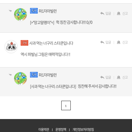
파1자마빌런
답글
신고
헉 칭찬 감사합니다!!! 0//0
[>"망고말랭이"<]
답글
신고
사과 먹는 너구리 스타쿤입니다
역시 파빌님 그림은 매력적입니다 !!
파1자마빌런
답글
신고
칭찬해 주셔서 감사합니다!!
[사과 먹는 너구리 스타쿤입니다]
1
이용약관
운영정책
개인정보처리방침