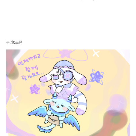
누리&즈믄