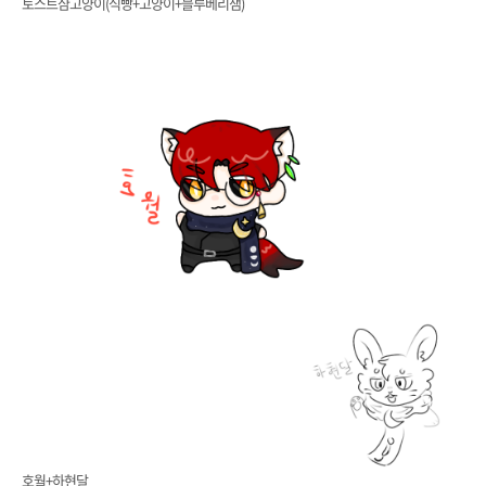
토스트샴고양이(식빵+고양이+블루베리잼)
호월+하현달