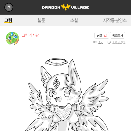
그림
웹툰
소설
자작룡 분양소
그림 게시판
신고
링크복사
261
2025.12.01