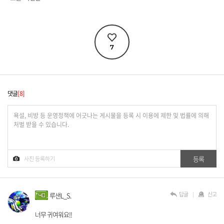
7
댓글
8
답글
신고
루샌L_S.
너무 귀여워요!!