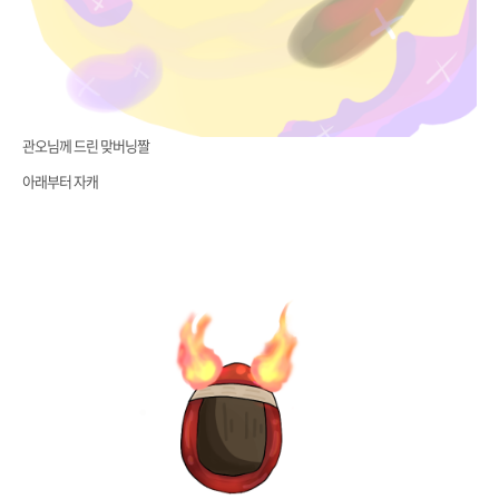
관오님께 드린 맞버닝짤
아래부터 자캐