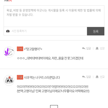
답글
신고
>"망고말랭이"<
ㅇㅁㅇ....대박대박대박이에요. 저런...용을 전 못그리겠던데
답글
신고
사과 먹는 너구리 스타쿤입니다
아으아?아아아으아으아으아? 아앙아아아으아으으으아으아!!!
(번역:고앵이님? 진짜 고앵이님이에요?너무좋아요 어떡해요!!!!)