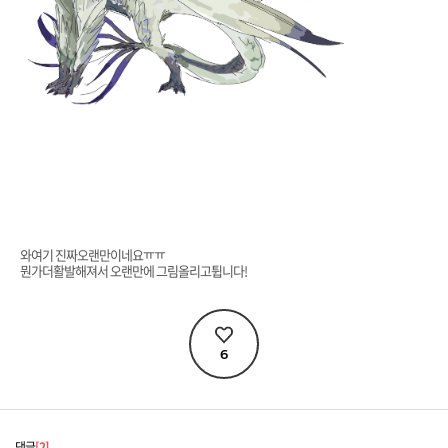
와여기 진짜오랜만이네요ㅠㅠ
뭔가더활발해져서 오랜만에 그림올리고튑니다!
6
댓글
2