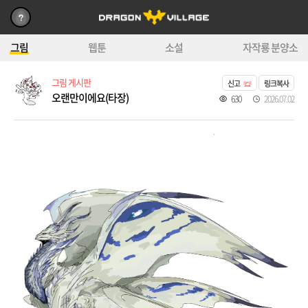
그림
웹툰
소설
자작룡 분양소
그림 게시판
신고
링크복사
오랜만이에요(타장)
630
2026.07.02