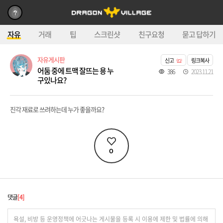
자유
거래
팁
스크린샷
친구요청
묻고 답하기
자유게시판
신고
링크복사
어둠 중에 트맥 잘뜨는 용 누
386
2023.11.21
구있나요?
진각 재료로 쓰려하는데 누가 좋을까요?
0
댓글
4