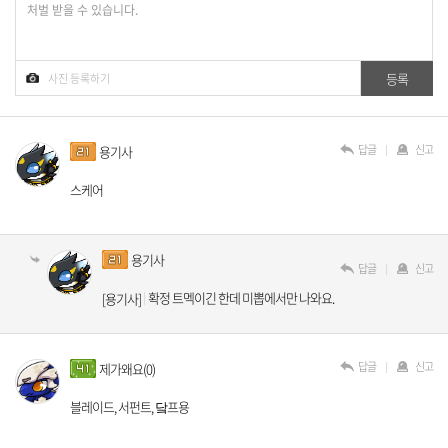
답글
신고
용기사
스케어
용기사
답글
신고
확정 트멕이긴 한데 미뽑에서만 나와요.
[용기사]
답글
신고
제가왜요(0)
블레이드, 서펀트, 닼프용