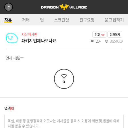
자유
거래
팁
스크린샷
친구요청
묻고 답하기
자유게시판
신고
링크복사
패키지 언제 나오나요
254
2025.06.09
언제 나옴?ㅜ
0
댓글
0