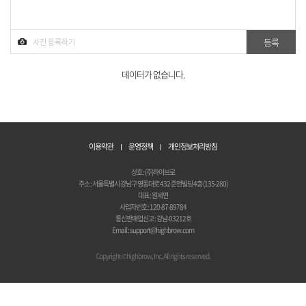
데이터가 없습니다.
이용약관
운영정책
개인정보처리방침
상호 : (주)하이브로
주소 : 서울특별시 강남구 영동대로 432 준앤빌딩 4층 (135-280)
대표 : 원세연
사업자번호 : 120-87-89784
통신판매업신고 : 강남-03212호
Email : support@highbrow.com
Copyright © highbrow, Inc. All rights reserved.