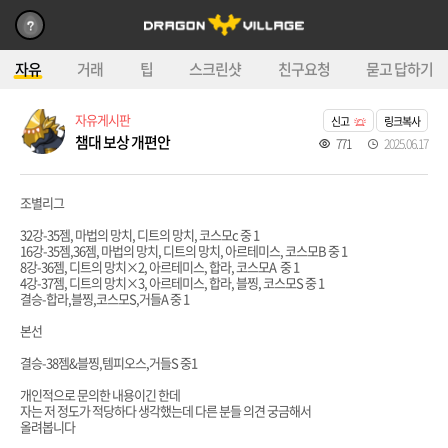
자유
거래
팁
스크린샷
친구요청
묻고 답하기
자유게시판
신고
링크복사
챔대 보상 개편안
771
2025.06.17
조별리그
32강-35젬, 마법의 망치, 디트의 망치, 코스모c 중 1
16강-35젬,36젬, 마법의 망치, 디트의 망치, 아르테미스, 코스모B 중 1
8강-36젬, 디트의 망치×2, 아르테미스, 합라, 코스모A 중 1
4강-37젬, 디트의 망치×3, 아르테미스, 합라, 블찡, 코스모S 중 1
결승-합라,블찡,코스모S,거들A 중 1
본선
결승-38젬&블찡,템피오스,거들S 중1
개인적으로 문의한 내용이긴 한데
자는 저 정도가 적당하다 생각했는데 다른 분들 의견 궁금해서
올려봅니다