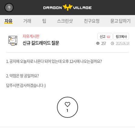
자유
거래
팁
스크린샷
친구요청
묻고 답하기
자유게시판
신고
링크복사
신규 길드레이드 질문
257
2025.06.18
1. 공지에 오늘자로 나온다 되어 있는데 오후 12시에 나오는걸까요?
2. 약점은 땅 공일까요?
답주시면 감사하겠습니다 :)
1