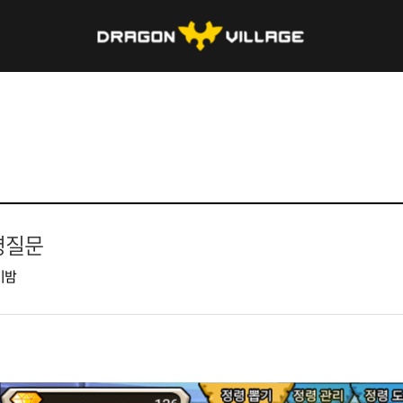
령질문
비밤