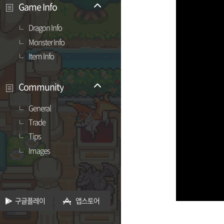
Game Info
Dragon Info
Monster Info
Item Info
Community
General
Trade
Tips
Images
구글플레이
앱스토어