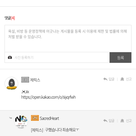
댓글
4
답글
신고
제릭스
J•Lɪx
https://open.kakao.com/o/siyqrfwh
SacredHeart
답글
신고
구했습니다 죄송해요ㅜ
[제릭스]