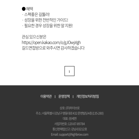
● 혜택
· 스펙좋은 길뚫러!
· 성장을 위한 전반적인 가이드!
· 필요한 경우 성장을 위한 알 지원!
관심 있으신분은
https://open.kakao.com/o/gJOwyVgh
길드면접방으로 와주시면 감사하겠습니다
1
이용약관
운영정책
개인정보처리방침
상호 : (주)하이브로
주소 : 서울특별시 강남구 영동대로 432 준앤빌딩 4층 (135-280)
대표 : 원세연
사업자번호 : 120-87-89784
통신판매업신고 : 강남-03212호
Email : support@highbrow.com