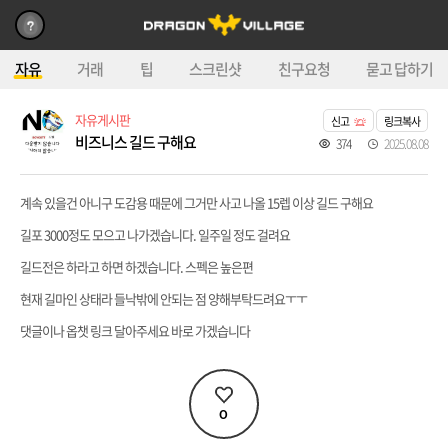
자유
거래
팁
스크린샷
친구요청
묻고 답하기
자유게시판
신고
링크복사
비즈니스 길드 구해요
374
2025.08.08
계속 있을건 아니구 도감용 때문에 그거만 사고 나올 15렙 이상 길드 구해요
길포 3000정도 모으고 나가겠습니다. 일주일 정도 걸려요
길드전은 하라고 하면 하겠습니다. 스펙은 높은편
현재 길마인 상태라 들낙밖에 안되는 점 양해부탁드려요ㅜㅜ
댓글이나 옵챗 링크 달아주세요 바로 가겠습니다
0