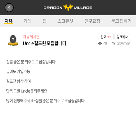
자유
거래
팁
스크린샷
친구요청
묻고 답하기
자유게시판
신고
링크복사
Uncle 길드원 모집합니다
98
2025.09.03
접률 좋은 분 위주로 모집중입니다
뉴비도 가입가능
길드전 항상 참여
단톡 드빌 Uncle 문의주세요
많이 신청해주세요~접률 좋은 분 위주로 모집중입니다