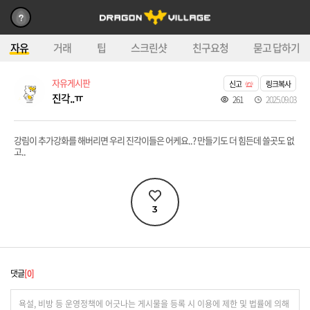
자유
거래
팁
스크린샷
친구요청
묻고 답하기
자유게시판
신고
링크복사
진각..ㅠ
261
2025.09.03
강림이 추가강화를 해버리면 우리 진각이들은 어케요..? 만들기도 더 힘든데 쓸곳도 없
고..
3
댓글
0