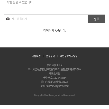
데이터가 없습니다.
이용약관
운영정책
개인정보처리방침
상호 : (주)하이브로
주소 : 서울특별시 강남구 영동대로 432 준앤빌딩 4층 (135-280)
대표 : 원세연
사업자번호 : 120-87-89784
통신판매업신고 : 강남-03212호
Email : support@highbrow.com
Copyright © highbrow, Inc. All rights reserved.