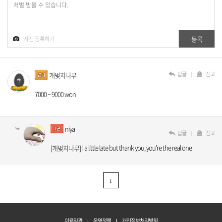
답글
신고
개벚지나무
7000 ~ 9000 won
niya
답글
신고
a little late but thank you, you're the real one
[개벚지나무]
1
이용약관
운영정책
개인정보처리방침