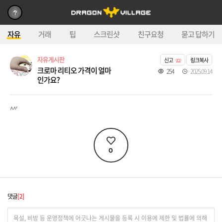
자유
거래
팁
스크린샷
친구요청
묻고 답하기
자유게시판
신고
링크복사
크로마 리티오 가격이 얼마
254
2025.09.14
인가요?
^^'
0
댓글
2