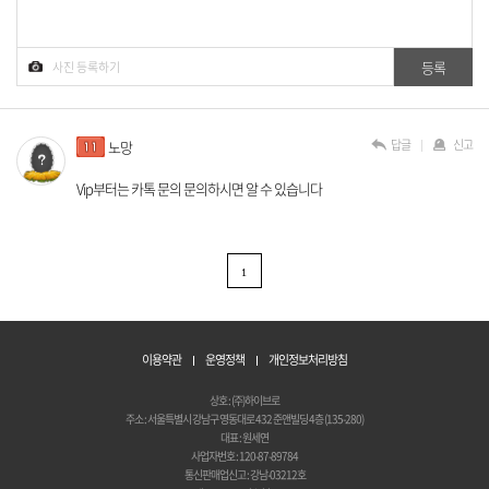
답글
신고
노망
Vip부터는 카톡 문의 문의하시면 알 수 있습니다
1
이용약관
운영정책
개인정보처리방침
상호 : (주)하이브로
주소 : 서울특별시 강남구 영동대로 432 준앤빌딩 4층 (135-280)
대표 : 원세연
사업자번호 : 120-87-89784
통신판매업신고 : 강남-03212호