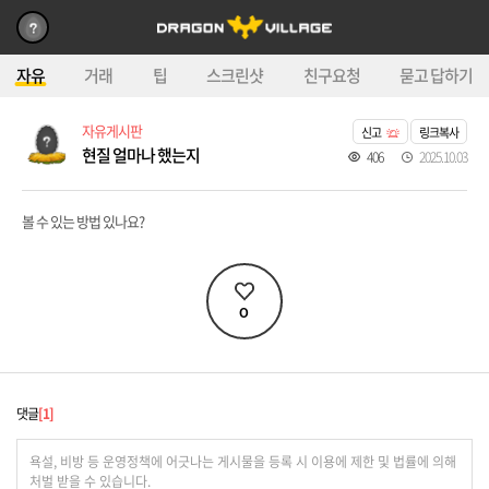
자유
거래
팁
스크린샷
친구요청
묻고 답하기
자유게시판
신고
링크복사
현질 얼마나 했는지
406
2025.10.03
볼 수 있는 방법 있나요?
0
댓글
1