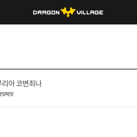
무리아 코변죄나
따잇따잇