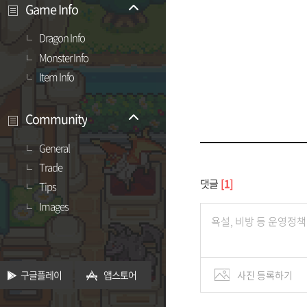
Game Info
Dragon Info
Monster Info
Item Info
Community
General
Trade
댓글
1
Tips
Images
구글플레이
앱스토어