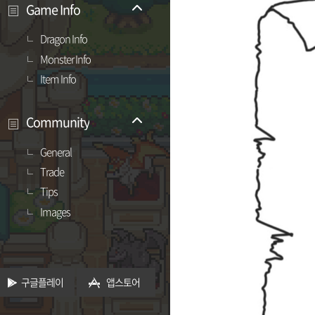
Game Info
Dragon Info
Monster Info
Item Info
Community
General
Trade
Tips
Images
구글플레이
앱스토어