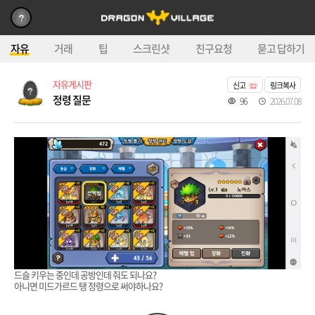
자유
거래
팁
스크린샷
친구요청
묻고 답하기
자유게시판
신고
링크복사
정령 질문
96
2026.07.08
드슬 키우는 중인데 공방인데 줘도 되나요?
아니면 미드가르드 탱 정령으로 써야하나요?