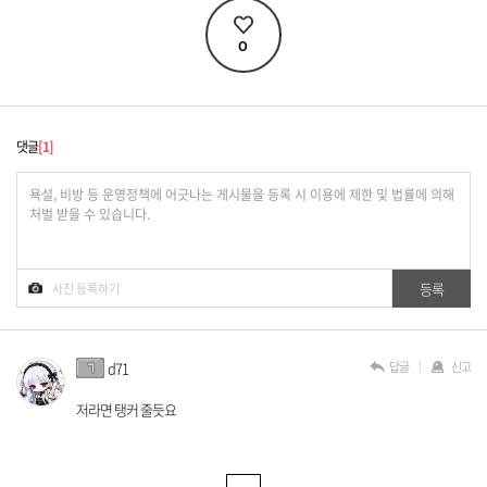
0
댓글
1
답글
신고
d71
저라면 탱커 줄듯요