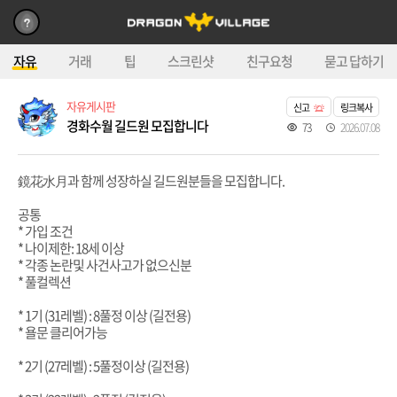
자유
거래
팁
스크린샷
친구요청
묻고 답하기
자유게시판
신고
링크복사
경화수월 길드원 모집합니다
73
2026.07.08
鏡花水月과 함께 성장하실 길드원분들을 모집합니다.
공통
* 가입 조건
* 나이제한: 18세 이상
* 각종 논란및 사건사고가 없으신분
* 풀컬렉션
* 1기 (31레벨) : 8풀정 이상 (길전용)
* 욜문 클리어가능
* 2기 (27레벨) : 5풀정이상 (길전용)