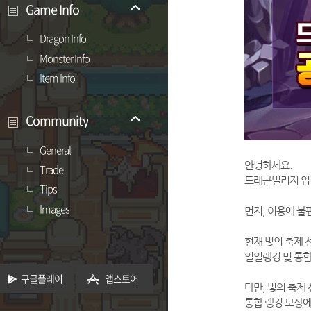
Game Info
Dragon Info
Monster Info
Item Info
Community
General
안녕하세요.
Trade
드래곤빌리지 입
Tips
Images
먼저, 이용에 불
현재 빛의 축제 
일일랭킹 및 통합
구글플레이
앱스토어
다만, 빛의 축제
통합 랭킹 보상에