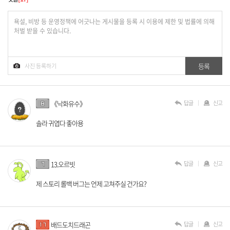
답글
신고
《낙화유수》
솔라 귀엽다 좋아용
답글
신고
13.오르빗
제 스토리 롤백 버그는 언제 고쳐주실 건가요?
답글
신고
배드도치드래곤