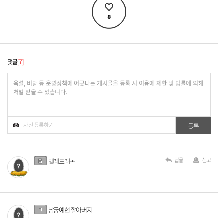
8
댓글
7
답글
신고
벨레드래곤
남궁예현 할아버지