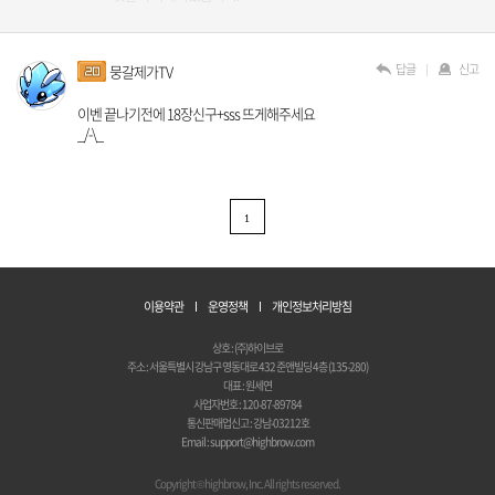
답글
신고
뭉갈제가TV
이벤 끝나기전에 18장신구+sss 뜨게해주세요
_/-\_
1
이용약관
운영정책
개인정보처리방침
상호 : (주)하이브로
주소 : 서울특별시 강남구 영동대로 432 준앤빌딩 4층 (135-280)
대표 : 원세연
사업자번호 : 120-87-89784
통신판매업신고 : 강남-03212호
Email : support@highbrow.com
Copyright © highbrow, Inc. All rights reserved.