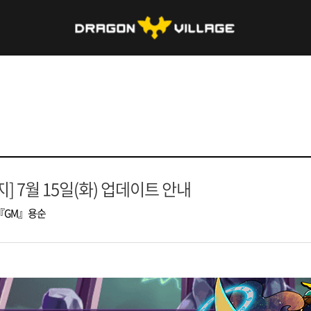
지] 7월 15일(화) 업데이트 안내
『GM』용순