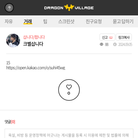
자유
거래
팁
스크린샷
친구요청
묻고 답하기
삽니다/팝니다
신고
링크복사
크벨삽니다
88
2024.09.05
15
https://open.kakao.com/o/suhi45wg
0
댓글
0