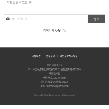
데이터가 없습니다.
이용약관
운영정책
개인정보처리방침
상호 : (주)하이브로
주소 : 서울특별시 강남구 영동대로 432 준앤빌딩 4층 (135-280)
대표 : 원세연
사업자번호 : 120-87-89784
통신판매업신고 : 강남-03212호
Email : support@highbrow.com
Copyright © highbrow, Inc. All rights reserved.