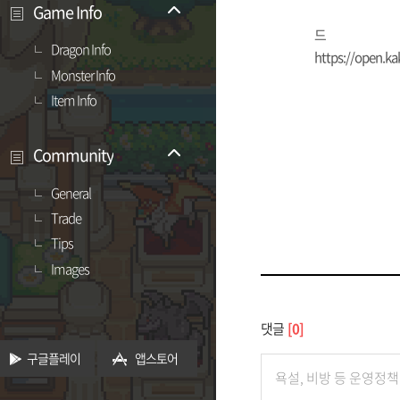
Game Info
드
Dragon Info
https://open.k
Monster Info
Item Info
Community
General
Trade
Tips
Images
댓글
0
구글플레이
앱스토어