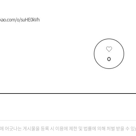
akao.com/o/suHE0kVh
0