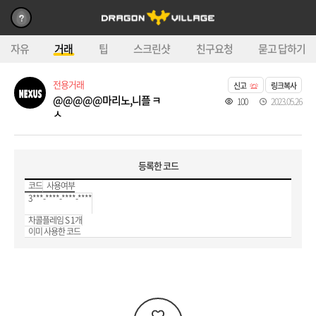
자유
거래
팁
스크린샷
친구요청
묻고 답하기
전용거래
신고
링크복사
@@@@@마리노,니플 ㅋ
100
2023.05.26
ㅅ
등록한 코드
코드
사용여부
3***-****-****-****
차콜플레임 S 1개
이미 사용한 코드