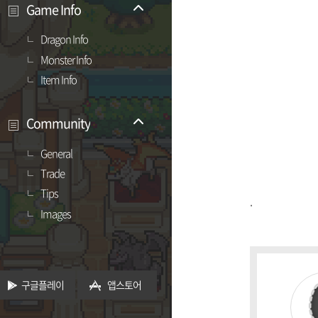
Game Info
Dragon Info
Monster Info
Item Info
Community
General
Trade
Tips
.
Images
구글플레이
앱스토어