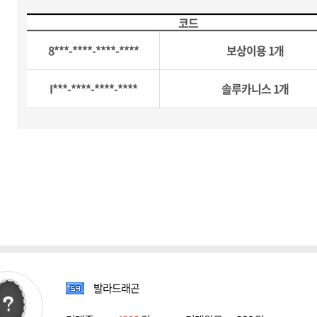
코드
8***-****-****-****
보상이용 1개
I***-****-****-****
솔루카니스 1개
발라드래곤