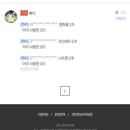
신고
뜌비
거래완료
DV1
N***-****-****-****
염화룡 1개
이미 사용한 코드
DV1
3***-****-****-****
세크레타 1개
이미 사용한 코드
DV1
E***-****-****-****
나트론 1개
이미 사용한 코드
2025.07.08
1
이용약관
운영정책
개인정보처리방침
상호 : (주)하이브로