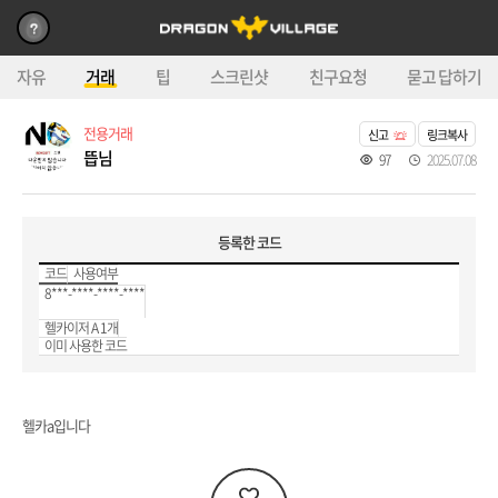
자유
거래
팁
스크린샷
친구요청
묻고 답하기
전용거래
신고
링크복사
뜹님
97
2025.07.08
등록한 코드
코드
사용여부
8***-****-****-****
헬카이저 A 1개
이미 사용한 코드
헬카a입니다