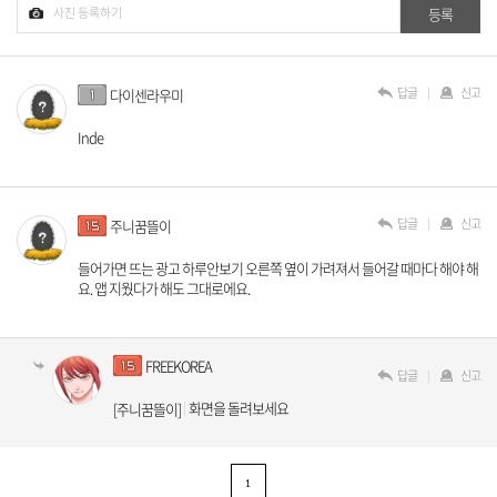
답글
신고
다이센라우미ㅤ
Inde
답글
신고
주니꿈뜰이
들어가면 뜨는 광고 하루안보기 오른쪽 옆이 가려져서 들어갈 때마다 해야 해
요. 앱 지웠다가 해도 그대로에요.
FREEKOREA
답글
신고
화면을 돌려보세요
[주니꿈뜰이]
1