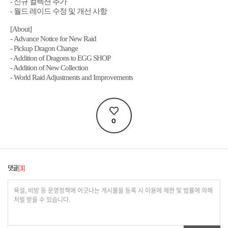
- 신규 컬렉션 추가
- 월드 레이드 수정 및 개선 사항
[About]
- Advance Notice for New Raid
- Pickup Dragon Change
- Addition of Dragons to EGG SHOP
- Addition of New Collection
- World Raid Adjustments and Improvements
0
댓글
3