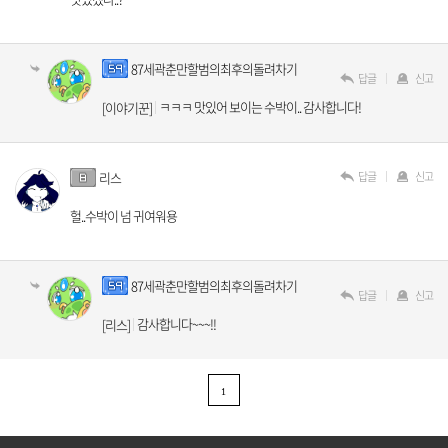
87세곽춘만할범의최후의돌려차기
답글
신고
ㅋㅋㅋ 맛있어 보이는 수박이.. 감사합니다!
[이야기꾼]
답글
신고
리스
헐..수박이 넘 귀여워용
87세곽춘만할범의최후의돌려차기
답글
신고
감사합니다~~~!!
[리스]
1