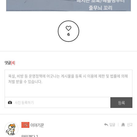
6
댓글
4
답글
신고
이야기꾼
맛있겠다..?