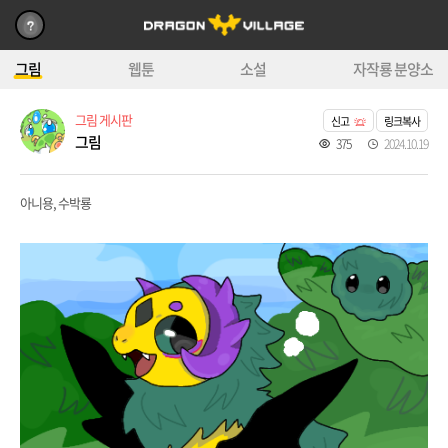
그림
웹툰
소설
자작룡 분양소
그림 게시판
신고
링크복사
그림
375
2024.10.19
아니용, 수박룡