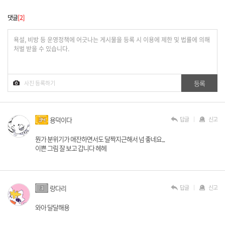
댓글
2
답글
신고
용덕이다
뭔가 분위기가 애잔하면서도 달짝지근해서 넘 좋네요...
이쁜 그림 잘 보고 갑니다 헤헤
답글
신고
랑다리
와아 달달해용