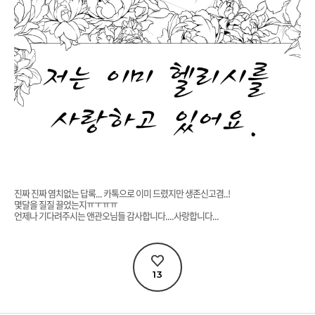
진짜 진짜 염치없는 답록... 카톡으로 이미 드렸지만 생존신고겸..!
몇달을 질질 끌었는지ㅠㅜㅠㅠ
언제나 기다려주시는 앤관오님들 감사합니다....사랑합니다...
13