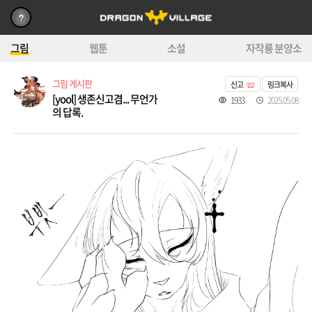
그림
웹툰
소설
자작룡 분양소
그림 게시판
신고
링크복사
[yool] 생존신고겸... 무언가
1933
2025.05.08
의 답록.