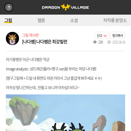
그림
웹툰
소설
자작룡 분양소
그림 게시판
신고
링크복사
[나다쌤] 나다쌤은 최강빌런
230
2025.06.30
아기용병은 아군 나다쌤은 적군
image analysis : 샴드래곤(둘리+짱구.ver)을 부리는 악당 나다쌤!
(짱구그림체 + 드빌 내 화면도 따온거라서 그냥 즐겁게 봐주세요 ㅎㅎ)
아차상 탐나긴하는데.. 만들고 보니까 아차싶더라고~