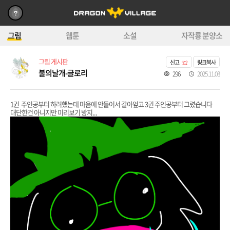
그림
웹툰
소설
자작룡 분양소
그림 게시판
신고
링크복사
불의날개-글로리
296
2025.11.03
1권 주인공부터 하려했는데 마음에 안들어서 갈아엎고 3권 주인공부터 그렸습니다
대단한건 아니지만 미리보기 방지...