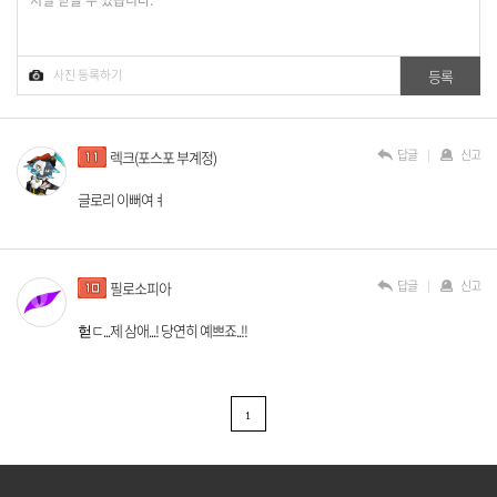
답글
신고
렉크(포스포 부계정)
글로리 이뻐여ㅕ
답글
신고
필로소피아
헏ㄷ...제 삼애...! 당연히 예쁘죠..!!
1