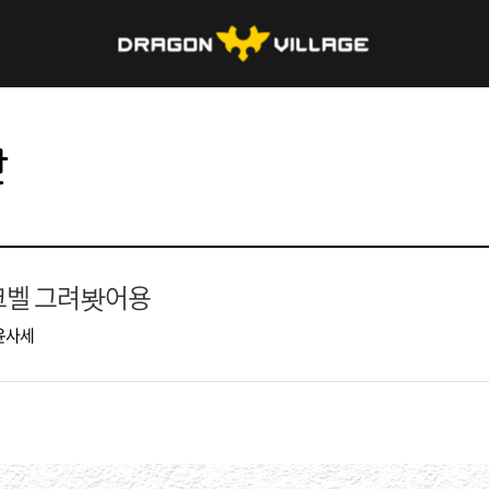
판
크벨 그려봣어용
윤사세