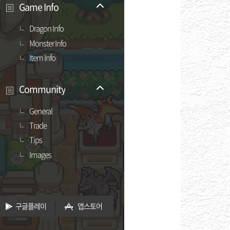
Game Info
Dragon Info
Monster Info
Item Info
Community
General
Trade
Tips
Images
구글플레이
앱스토어