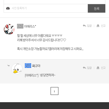
답글
신고
아에리스*
헐 헐 세상에 너무 아름다워요 ㅠㅠㅠㅠ
리퀘 받아주셔서 너무 감사드립니다!!♡♡
혹시 개인소장 가능할까요?갤러리에 저장해두고 시퍼요...
굑규먀
답글
신고
넹 당연하져~
[아에리스*]
1