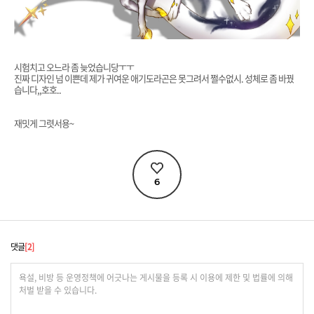
시험치고 오느라 좀 늦었습니당ㅜㅜ
진짜 디자인 넘 이쁜데 제가 귀여운 애기도라곤은 못그려서 쩔수없시. 성체로 좀 바꿨
습니다,,호호..
재밋게 그렷서용~
6
댓글
2