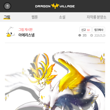
그림
웹툰
소설
자작룡 분양소
그림 게시판
신고
링크복사
아에리스넴
370
2026.05.29