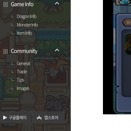
Game Info
Dragon Info
Monster Info
Item Info
Community
General
Trade
Tips
Images
구글플레이
앱스토어