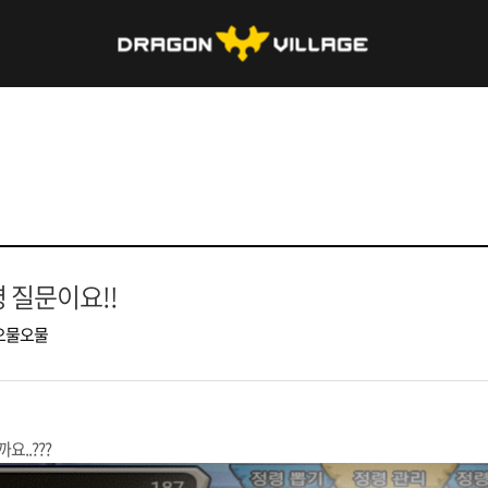
 질문이요!!
오물오물
..???