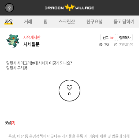
자유
거래
팁
스크린샷
친구요청
묻고 답하기
자유게시판
신고
링크복사
시세질문
257
2023.09.19
탈릿사 사려그러는데 시세가 어떻게 되나요?
탈릿사 구해용
0
댓글
2