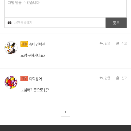
답글
신고
슈바인학센
노넘 구하시나요?
답글
신고
의학용어
노넘버기준으로 13?
1