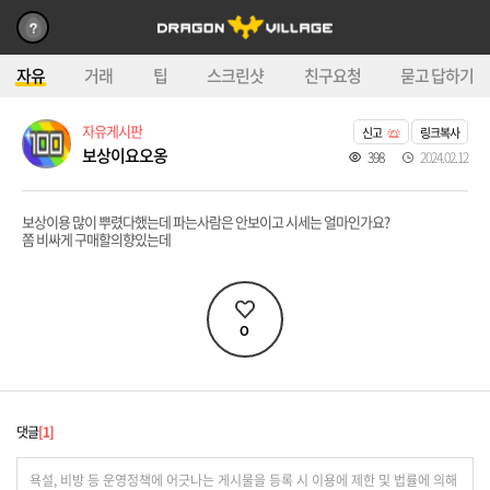
자유
거래
팁
스크린샷
친구요청
묻고 답하기
자유게시판
신고
링크복사
보상이요오옹
398
2024.02.12
보상이용 많이 뿌렸다했는데 파는사람은 안보이고 시세는 얼마인가요?
쫌 비싸게 구매할의향있는데
0
댓글
1