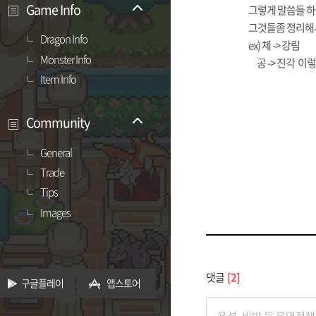
Game Info
그렇게 말씀들 
그것들좀 정리해서
Dragon Info
ex) 체 -> 강림
Monster Info
공 -> 진각 이렇
Item Info
Community
General
Trade
Tips
Images
댓글
2
구글플레이
앱스토어