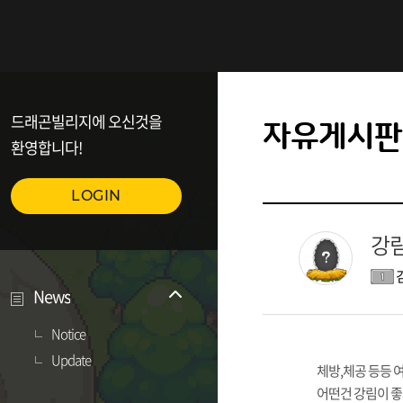
드래곤빌리지에 오신것을
자유게시판
환영합니다!
LOGIN
강림
News
Notice
Update
체방,체공 등등 
어떤건 강림이 좋