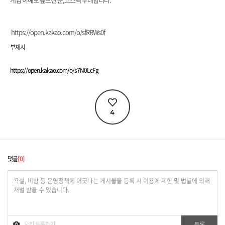
https://open.kakao.com/o/sfRRWs0f
부재시
https://open.kakao.com/o/s7N0LcFg
4
댓글
0