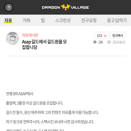
자유
거래
팁
스크린샷
친구요청
묻고 답하기
자유게시판
신고
링크복사
Asap 길드에서 길드원을 모
288
2024.08.01
집합니당
전랭 8위 ASAP에서
풀컬렉, 5풀정 이상 길드원을 모집합니다.
길드전 필수, 광산 매주하며 그외 컨텐츠 자유롭게 이용가능합니다.
하기 링크로 연락주시어, 스펙사진 보내주시면 감사하겠습니다.
게임 이해도 높으신 분,고스펙 우대합니다.