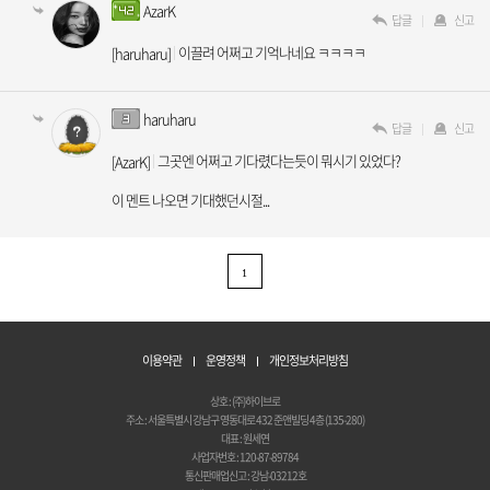
AzarK
답글
신고
이끌려 어쩌고 기억나네요 ㅋㅋㅋㅋ
[haruharu]
haruharu
답글
신고
그곳엔 어쩌고 기다렸다는듯이 뭐시기 있었다?
[AzarK]
이 멘트 나오면 기대했던시절...
1
이용약관
운영정책
개인정보처리방침
상호 : (주)하이브로
주소 : 서울특별시 강남구 영동대로 432 준앤빌딩 4층 (135-280)
대표 : 원세연
사업자번호 : 120-87-89784
통신판매업신고 : 강남-03212호