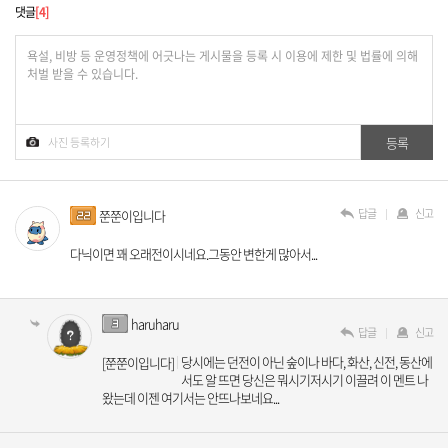
댓글
4
답글
신고
쭌쭌이입니다
다닉이면 꽤 오래전이시네요.그동안 변한게 많아서...
haruharu
답글
신고
당시에는 던전이 아닌 숲이나 바다, 화산, 신전, 동산에
[쭌쭌이입니다]
서도 알 뜨면 당신은 뭐시기저시기 이끌려 이 멘트 나
왔는데 이젠 여기서는 안뜨나보네요...