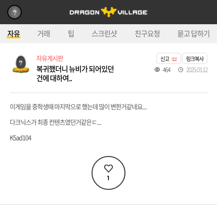
자유
거래
팁
스크린샷
친구요청
묻고 답하기
자유게시판
신고
링크복사
복귀했더니 뉴비가 되어있던
464
2025.03.12
건에 대하여..
이게임을 중학생때 마지막으로 했는데 많이 변한거같네요...
다크닉스가 최종 컨텐츠였던거같은ㄷ...
K5ad104
1