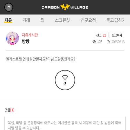
자유
거래
팁
스크린샷
친구요청
묻고 답하기
자유게시판
신고
링크복사
방랑
425
2025.03.13
헬가스트 떴던데 살만할까요? 아님 도감용인가요?
0
댓글
1