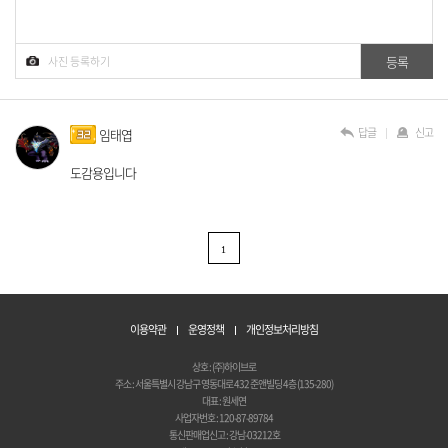
답글
신고
임태엽
도감용입니다
1
이용약관
운영정책
개인정보처리방침
상호 : (주)하이브로
주소 : 서울특별시 강남구 영동대로 432 준앤빌딩 4층 (135-280)
대표 : 원세연
사업자번호 : 120-87-89784
통신판매업신고 : 강남-03212호