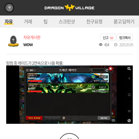
자유
거래
팁
스크린샷
친구요청
묻고 답하기
자유게시판
신고
링크복사
wow
414
2025.05.09
탐험 중 레이드가 2연속으로 나올 확률: