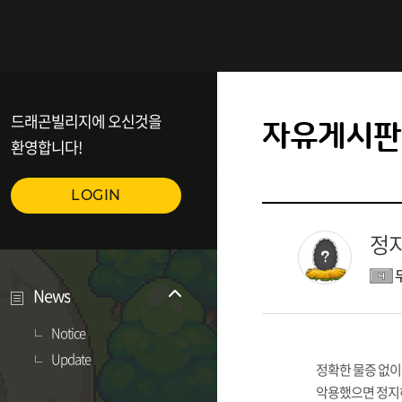
드래곤빌리지에 오신것을
자유게시판
환영합니다!
LOGIN
정지
News
Notice
Update
정확한 물증 없이
악용했으면 정지