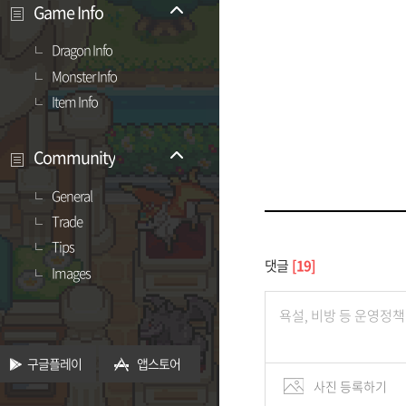
Game Info
Dragon Info
Monster Info
Item Info
Community
General
Trade
Tips
댓글
19
Images
구글플레이
앱스토어