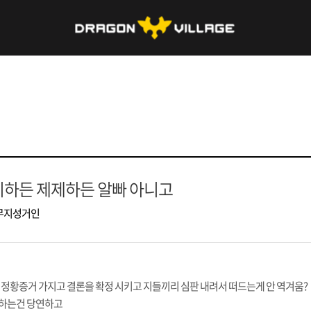
하든 제제하든 알빠 아니고
무지성거인
 정황증거 가지고 결론을 확정 시키고 지들끼리 심판 내려서 떠드는게 안 역겨움?
하는건 당연하고