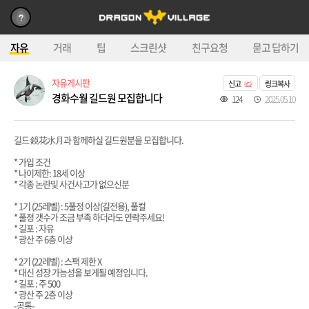
자유
거래
팁
스크린샷
친구요청
묻고 답하기
자유게시판
신고
링크복사
경화수월 길드원 모집합니다
124
2025.05.10
길드 鏡花水月과 함께하실 길드원분을 모집합니다.
* 가입 조건
* 나이제한: 18세 이상
* 각종 논란및 사건사고가 없으신분
* 1기 (25레벨) : 5풀정 이상(길전용), 풀컬
* 풀정 갯수가 조금 부족 하더라도 연락주세요!
* 길포 : 자유
* 광산 주 6층 이상
* 2기 (22레벨) : 스팩 제한 X
* 대신 성장 가능성을 보게될 예정입니다.
* 길포 : 주 500
* 광산 주 2층 이상
-공통-