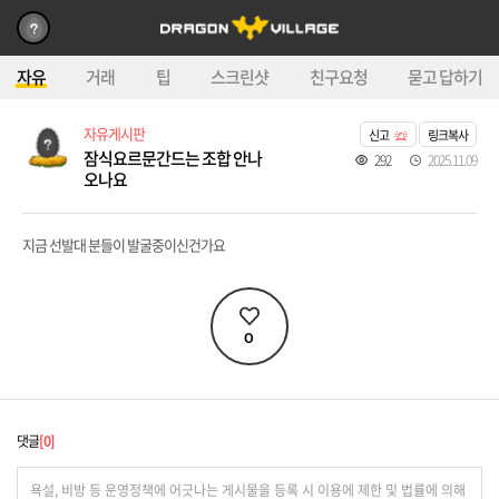
자유
거래
팁
스크린샷
친구요청
묻고 답하기
자유게시판
신고
링크복사
잠식요르문간드는 조합 안나
292
2025.11.09
오나요
지금 선발대 분들이 발굴중이신건가요
0
댓글
0