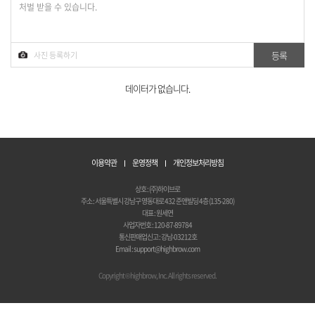
데이터가 없습니다.
이용약관
운영정책
개인정보처리방침
상호 : (주)하이브로
주소 : 서울특별시 강남구 영동대로 432 준앤빌딩 4층 (135-280)
대표 : 원세연
사업자번호 : 120-87-89784
통신판매업신고 : 강남-03212호
Email : support@highbrow.com
Copyright © highbrow, Inc. All rights reserved.