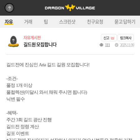
자유
거래
팁
스크린샷
친구요청
묻고 답하기
자유게시판
신고
링크복사
길드원 모집합니다
111
2025.11.09
길드전에 진심인 Aria 길드 길원 모집합니다!
-조건-
풀정 1개 이상
풀컬렉션(미달시 와서 채워 주시면 됩니다)
닉변 필수
-혜택-
주간 3회 길드 광산 진행
길드전 정령 계산
길포 이벤트