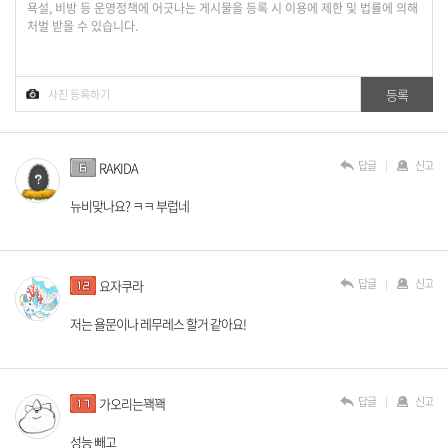
답글
신고
RAKIDA
뉴비맞나요? ㅋㅋ 부럽네
답글
신고
요자쿠라
저는 욜문이나 레무레스 할거 같아요!
답글
신고
가오리는꽥꽥
성능 빼고