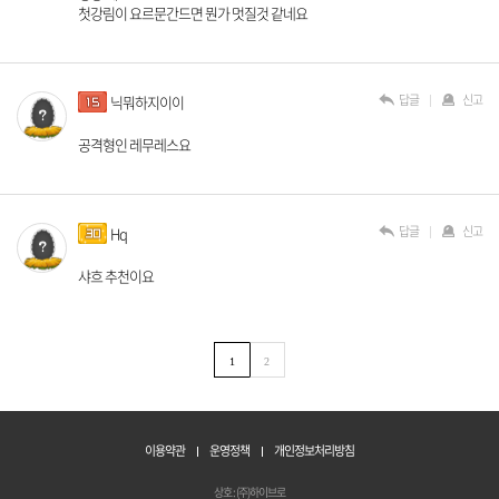
첫강림이 요르문간드면 뭔가 멋질것 같네요
답글
신고
닉뭐하지이이
공격형인 레무레스요
답글
신고
Hq
샤흐 추천이요
1
2
이용약관
운영정책
개인정보처리방침
상호 : (주)하이브로