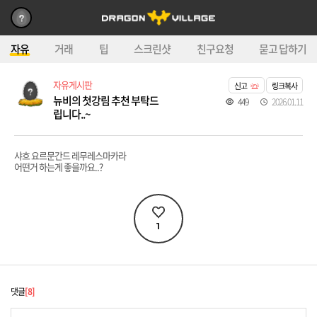
자유
거래
팁
스크린샷
친구요청
묻고 답하기
자유게시판
신고
링크복사
뉴비의 첫강림 추천 부탁드
449
2026.01.11
립니다..~
샤흐 요르문간드 레무레스
마카라
어떤거 하는게 좋을까요..?
1
댓글
8