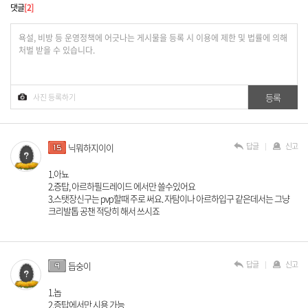
댓글
2
답글
신고
닉뭐하지이이
1.아뇨
2.증탑, 아르하필드레이드 에서만 쓸수있어요
3.스탯장신구는 pvp할때 주로 써요. 자탐이나 아르하입구 같은데서는 그냥
크리발톱 공챈 적당히 해서 쓰시죠
답글
신고
듭숭이
1.놉
2.증탑에서만 시용 가능