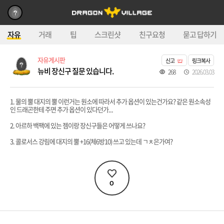
자유
거래
팁
스크린샷
친구요청
묻고 답하기
자유게시판
신고
링크복사
뉴비 장신구 질문 있습니다.
268
2026.03.03
1. 물의 뿔 대지의 뿔 이런거는 원소에 따라서 추가 옵션이 있는건가요? 같은 원소속성
인 드래곤한테 주면 추가 옵션이 있다던가...
2. 아르하 백팩에 있는 젬이랑 장신구들은 어떻게 쓰나요?
3. 콜로서스 강림에 대지의 뿔 +16(체6방10) 쓰고 있는데 ㄱㅊ은가여?
0