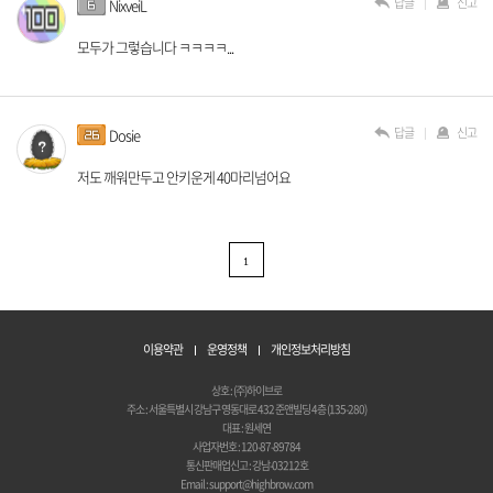
답글
신고
NixveiL
모두가 그렇습니다 ㅋㅋㅋㅋ...
답글
신고
Dosie
저도 깨워만두고 안키운게 40마리넘어요
1
이용약관
운영정책
개인정보처리방침
상호 : (주)하이브로
주소 : 서울특별시 강남구 영동대로 432 준앤빌딩 4층 (135-280)
대표 : 원세연
사업자번호 : 120-87-89784
통신판매업신고 : 강남-03212호
Email : support@highbrow.com