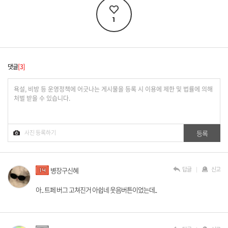
1
댓글
3
답글
신고
병장구신혜
아.. 트페 버그 고쳐진거 아쉽네 웃음버튼이었는데..