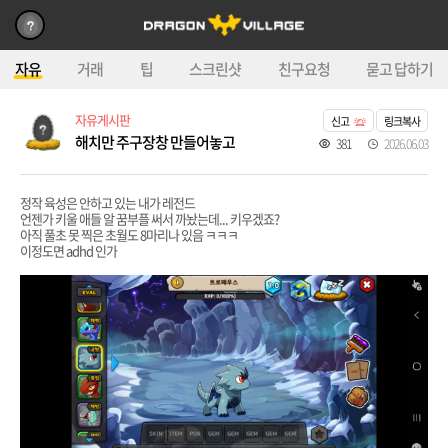
자유
거래
팁
스크린샷
친구요청
묻고 답하기
자유게시판
신고
링크복사
해치만 주구장창 만들어놓고
381
2026.06.03
정작 육성은 안하고 있는 내가 레전드
언젠가 키울 애들 알 꿈부플 써서 까놨는데... 키우겠죠?
아직 풀초 못 찍은 초월도 8마리나 있음 ㅋㅋㅋ
이정도면 adhd 인가